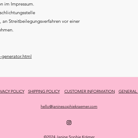
en im Impressum.
schlichtungsstelle
t, an Streitbeilegungsverfahren vor einer
nehmen.
-generator.html
IVACY POLICY
SHIPPING POLICY
CUSTOMER INFORMATION
GENERAL
hello@janinesophiekraemer.com
©2024 Janine Sophie Krämer